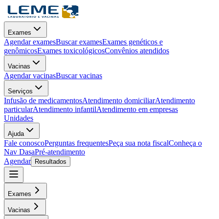
Exames
Agendar exames
Buscar exames
Exames genéticos e
genômicos
Exames toxicológicos
Convênios atendidos
Vacinas
Agendar vacinas
Buscar vacinas
Serviços
Infusão de medicamentos
Atendimento domiciliar
Atendimento
particular
Atendimento infantil
Atendimento em empresas
Unidades
Ajuda
Fale conosco
Perguntas frequentes
Peça sua nota fiscal
Conheça o
Nav Dasa
Pré-atendimento
Agendar
Resultados
Exames
Vacinas