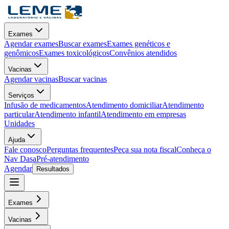
Exames
Agendar exames
Buscar exames
Exames genéticos e
genômicos
Exames toxicológicos
Convênios atendidos
Vacinas
Agendar vacinas
Buscar vacinas
Serviços
Infusão de medicamentos
Atendimento domiciliar
Atendimento
particular
Atendimento infantil
Atendimento em empresas
Unidades
Ajuda
Fale conosco
Perguntas frequentes
Peça sua nota fiscal
Conheça o
Nav Dasa
Pré-atendimento
Agendar
Resultados
Exames
Vacinas