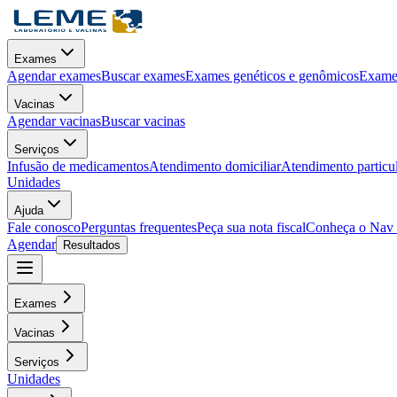
Exames
Agendar exames
Buscar exames
Exames genéticos e genômicos
Exames
Vacinas
Agendar vacinas
Buscar vacinas
Serviços
Infusão de medicamentos
Atendimento domiciliar
Atendimento particu
Unidades
Ajuda
Fale conosco
Perguntas frequentes
Peça sua nota fiscal
Conheça o Nav
Agendar
Resultados
Exames
Vacinas
Serviços
Unidades