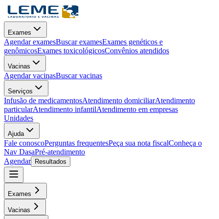
Exames
Agendar exames
Buscar exames
Exames genéticos e
genômicos
Exames toxicológicos
Convênios atendidos
Vacinas
Agendar vacinas
Buscar vacinas
Serviços
Infusão de medicamentos
Atendimento domiciliar
Atendimento
particular
Atendimento infantil
Atendimento em empresas
Unidades
Ajuda
Fale conosco
Perguntas frequentes
Peça sua nota fiscal
Conheça o
Nav Dasa
Pré-atendimento
Agendar
Resultados
Exames
Vacinas