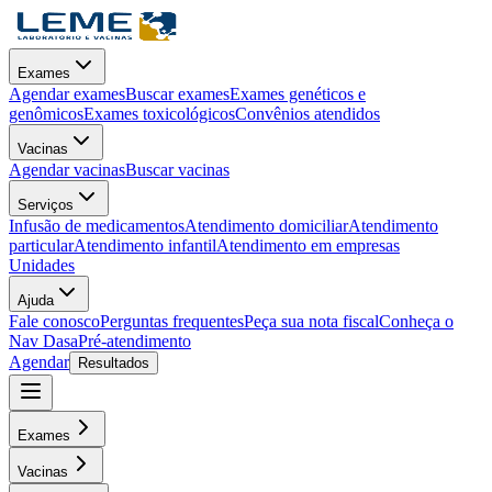
Exames
Agendar exames
Buscar exames
Exames genéticos e
genômicos
Exames toxicológicos
Convênios atendidos
Vacinas
Agendar vacinas
Buscar vacinas
Serviços
Infusão de medicamentos
Atendimento domiciliar
Atendimento
particular
Atendimento infantil
Atendimento em empresas
Unidades
Ajuda
Fale conosco
Perguntas frequentes
Peça sua nota fiscal
Conheça o
Nav Dasa
Pré-atendimento
Agendar
Resultados
Exames
Vacinas