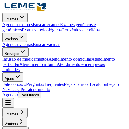
Exames
Agendar exames
Buscar exames
Exames genéticos e
genômicos
Exames toxicológicos
Convênios atendidos
Vacinas
Agendar vacinas
Buscar vacinas
Serviços
Infusão de medicamentos
Atendimento domiciliar
Atendimento
particular
Atendimento infantil
Atendimento em empresas
Unidades
Ajuda
Fale conosco
Perguntas frequentes
Peça sua nota fiscal
Conheça o
Nav Dasa
Pré-atendimento
Agendar
Resultados
Exames
Vacinas