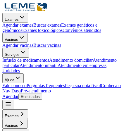
Exames
Agendar exames
Buscar exames
Exames genéticos e
genômicos
Exames toxicológicos
Convênios atendidos
Vacinas
Agendar vacinas
Buscar vacinas
Serviços
Infusão de medicamentos
Atendimento domiciliar
Atendimento
particular
Atendimento infantil
Atendimento em empresas
Unidades
Ajuda
Fale conosco
Perguntas frequentes
Peça sua nota fiscal
Conheça o
Nav Dasa
Pré-atendimento
Agendar
Resultados
Exames
Vacinas