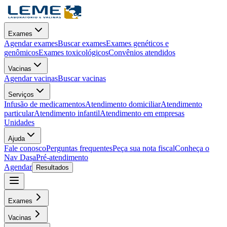
Exames
Agendar exames
Buscar exames
Exames genéticos e
genômicos
Exames toxicológicos
Convênios atendidos
Vacinas
Agendar vacinas
Buscar vacinas
Serviços
Infusão de medicamentos
Atendimento domiciliar
Atendimento
particular
Atendimento infantil
Atendimento em empresas
Unidades
Ajuda
Fale conosco
Perguntas frequentes
Peça sua nota fiscal
Conheça o
Nav Dasa
Pré-atendimento
Agendar
Resultados
Exames
Vacinas