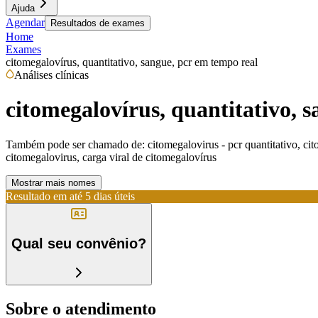
Ajuda
Agendar
Resultados de exames
Home
Exames
citomegalovírus, quantitativo, sangue, pcr em tempo real
Análises clínicas
citomegalovírus, quantitativo, 
Também pode ser chamado de:
citomegalovirus - pcr quantitativo, ci
citomegalovirus, carga viral de citomegalovírus
Mostrar mais nomes
Resultado em até
5 dias úteis
Qual seu convênio?
Sobre o atendimento