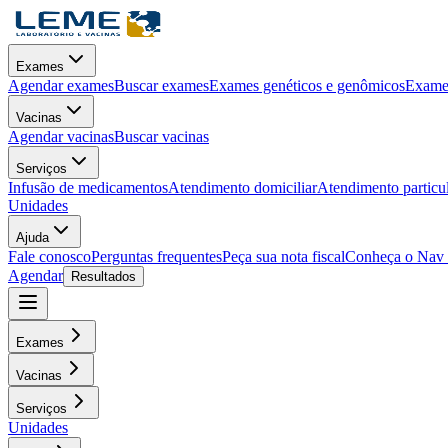
Exames
Agendar exames
Buscar exames
Exames genéticos e genômicos
Exames
Vacinas
Agendar vacinas
Buscar vacinas
Serviços
Infusão de medicamentos
Atendimento domiciliar
Atendimento particu
Unidades
Ajuda
Fale conosco
Perguntas frequentes
Peça sua nota fiscal
Conheça o Nav
Agendar
Resultados
Exames
Vacinas
Serviços
Unidades