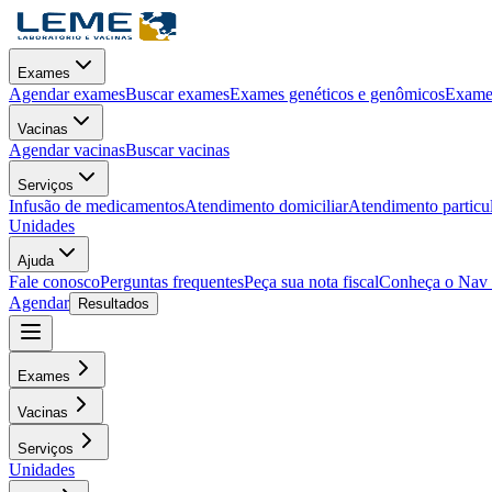
Exames
Agendar exames
Buscar exames
Exames genéticos e genômicos
Exames
Vacinas
Agendar vacinas
Buscar vacinas
Serviços
Infusão de medicamentos
Atendimento domiciliar
Atendimento particu
Unidades
Ajuda
Fale conosco
Perguntas frequentes
Peça sua nota fiscal
Conheça o Nav
Agendar
Resultados
Exames
Vacinas
Serviços
Unidades