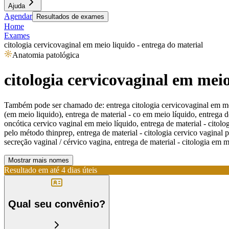
Ajuda
Agendar
Resultados de exames
Home
Exames
citologia cervicovaginal em meio liquido - entrega do material
Anatomia patológica
citologia cervicovaginal em meio
Também pode ser chamado de:
entrega citologia cervicovaginal em me
(em meio liquido), entrega de material - co em meio líquido, entrega de
oncótica cervico vaginal em meio líquido, entrega de material - citolog
pelo método thinprep, entrega de material - citologia cervico vaginal 
secreção vaginal / cérvico vagina, entrega de material - citologia em m
Mostrar mais nomes
Resultado em até
4 dias úteis
Qual seu convênio?