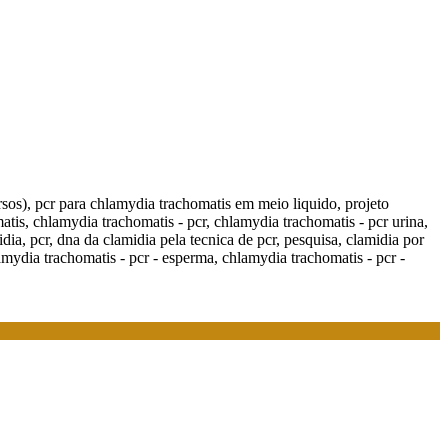
rsos), pcr para chlamydia trachomatis em meio liquido, projeto
atis, chlamydia trachomatis - pcr, chlamydia trachomatis - pcr urina,
ia, pcr, dna da clamidia pela tecnica de pcr, pesquisa, clamidia por
amydia trachomatis - pcr - esperma, chlamydia trachomatis - pcr -