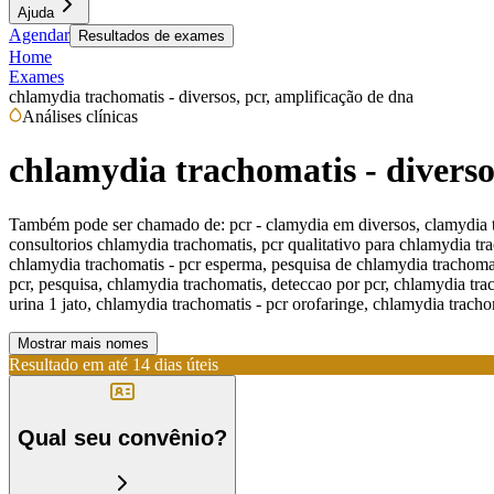
Ajuda
Agendar
Resultados de exames
Home
Exames
chlamydia trachomatis - diversos, pcr, amplificação de dna
Análises clínicas
chlamydia trachomatis - diverso
Também pode ser chamado de:
pcr - clamydia em diversos, clamydia 
consultorios chlamydia trachomatis, pcr qualitativo para chlamydia tra
chlamydia trachomatis - pcr esperma, pesquisa de chlamydia trachomatis
pcr, pesquisa, chlamydia trachomatis, deteccao por pcr, chlamydia trac
urina 1 jato, chlamydia trachomatis - pcr orofaringe, chlamydia tracho
Mostrar mais nomes
Resultado em até
14 dias úteis
Qual seu convênio?