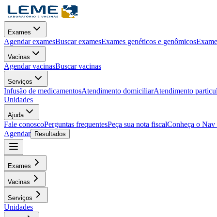
Exames
Agendar exames
Buscar exames
Exames genéticos e genômicos
Exames
Vacinas
Agendar vacinas
Buscar vacinas
Serviços
Infusão de medicamentos
Atendimento domiciliar
Atendimento particu
Unidades
Ajuda
Fale conosco
Perguntas frequentes
Peça sua nota fiscal
Conheça o Nav
Agendar
Resultados
Exames
Vacinas
Serviços
Unidades