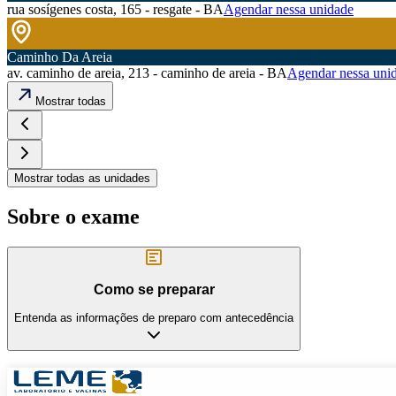
rua sosígenes costa, 165 - resgate - BA
Agendar nessa unidade
Caminho Da Areia
av. caminho de areia, 213 - caminho de areia - BA
Agendar nessa uni
Mostrar todas
Mostrar todas as unidades
Sobre o exame
Como se preparar
Entenda as informações de preparo com antecedência