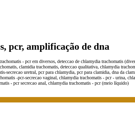
s, pcr, amplificação de dna
trachomatis - pcr em diversos, deteccao de chlamydia trachomatis (dive
chomatis, clamidia trachomatis, deteccao qualitativa, chlamydia trachom
-secrecao uretral, pcr para chlamydia, pcr para clamidia, dna da clamid
homatis -pcr-secrecao vaginal, chlamydia trachomatis - pcr - urina, chl
matis - pcr secrecao anal, chlamydia trachomatis - pcr (meio líquido)