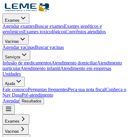
Exames
Agendar exames
Buscar exames
Exames genéticos e
genômicos
Exames toxicológicos
Convênios atendidos
Vacinas
Agendar vacinas
Buscar vacinas
Serviços
Infusão de medicamentos
Atendimento domiciliar
Atendimento
particular
Atendimento infantil
Atendimento em empresas
Unidades
Ajuda
Fale conosco
Perguntas frequentes
Peça sua nota fiscal
Conheça o
Nav Dasa
Pré-atendimento
Agendar
Resultados
Exames
Vacinas