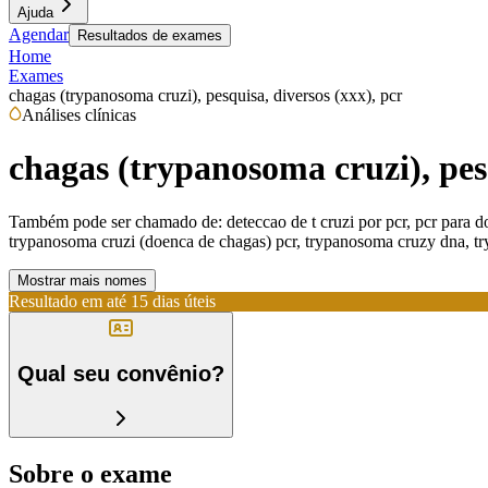
Ajuda
Agendar
Resultados de exames
Home
Exames
chagas (trypanosoma cruzi), pesquisa, diversos (xxx), pcr
Análises clínicas
chagas (trypanosoma cruzi), pesq
Também pode ser chamado de:
deteccao de t cruzi por pcr, pcr para
trypanosoma cruzi (doenca de chagas) pcr, trypanosoma cruzy dna, t
Mostrar mais nomes
Resultado em até
15 dias úteis
Qual seu convênio?
Sobre o exame