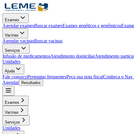
Exames
Agendar exames
Buscar exames
Exames genéticos e genômicos
Exames
Vacinas
Agendar vacinas
Buscar vacinas
Serviços
Infusão de medicamentos
Atendimento domiciliar
Atendimento particu
Unidades
Ajuda
Fale conosco
Perguntas frequentes
Peça sua nota fiscal
Conheça o Nav
Agendar
Resultados
Exames
Vacinas
Serviços
Unidades