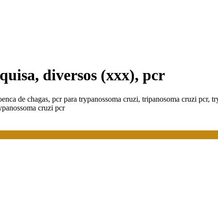
uisa, diversos (xxx), pcr
 doenca de chagas, pcr para trypanossoma cruzi, tripanosoma cruzi pcr,
rypanossoma cruzi pcr