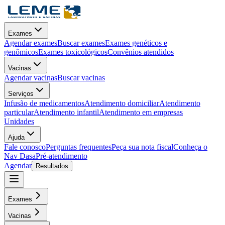
Exames
Agendar exames
Buscar exames
Exames genéticos e
genômicos
Exames toxicológicos
Convênios atendidos
Vacinas
Agendar vacinas
Buscar vacinas
Serviços
Infusão de medicamentos
Atendimento domiciliar
Atendimento
particular
Atendimento infantil
Atendimento em empresas
Unidades
Ajuda
Fale conosco
Perguntas frequentes
Peça sua nota fiscal
Conheça o
Nav Dasa
Pré-atendimento
Agendar
Resultados
Exames
Vacinas