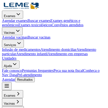
Exames
Agendar exames
Buscar exames
Exames genéticos e
genômicos
Exames toxicológicos
Convênios atendidos
Vacinas
Agendar vacinas
Buscar vacinas
Serviços
Infusão de medicamentos
Atendimento domiciliar
Atendimento
particular
Atendimento infantil
Atendimento em empresas
Unidades
Ajuda
Fale conosco
Perguntas frequentes
Peça sua nota fiscal
Conheça o
Nav Dasa
Pré-atendimento
Agendar
Resultados
Exames
Vacinas