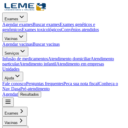
Exames
Agendar exames
Buscar exames
Exames genéticos e
genômicos
Exames toxicológicos
Convênios atendidos
Vacinas
Agendar vacinas
Buscar vacinas
Serviços
Infusão de medicamentos
Atendimento domiciliar
Atendimento
particular
Atendimento infantil
Atendimento em empresas
Unidades
Ajuda
Fale conosco
Perguntas frequentes
Peça sua nota fiscal
Conheça o
Nav Dasa
Pré-atendimento
Agendar
Resultados
Exames
Vacinas