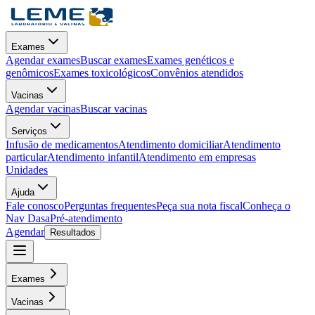
Exames
Agendar exames
Buscar exames
Exames genéticos e
genômicos
Exames toxicológicos
Convênios atendidos
Vacinas
Agendar vacinas
Buscar vacinas
Serviços
Infusão de medicamentos
Atendimento domiciliar
Atendimento
particular
Atendimento infantil
Atendimento em empresas
Unidades
Ajuda
Fale conosco
Perguntas frequentes
Peça sua nota fiscal
Conheça o
Nav Dasa
Pré-atendimento
Agendar
Resultados
Exames
Vacinas