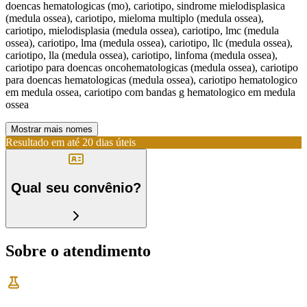
doencas hematologicas (mo), cariotipo, sindrome mielodisplasica
(medula ossea), cariotipo, mieloma multiplo (medula ossea),
cariotipo, mielodisplasia (medula ossea), cariotipo, lmc (medula
ossea), cariotipo, lma (medula ossea), cariotipo, llc (medula ossea),
cariotipo, lla (medula ossea), cariotipo, linfoma (medula ossea),
cariotipo para doencas oncohematologicas (medula ossea), cariotipo
para doencas hematologicas (medula ossea), cariotipo hematologico
em medula ossea, cariotipo com bandas g hematologico em medula
ossea
Mostrar mais nomes
Resultado em até
20 dias úteis
Qual seu convênio?
Sobre o atendimento