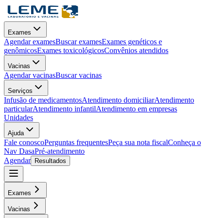
Exames
Agendar exames
Buscar exames
Exames genéticos e
genômicos
Exames toxicológicos
Convênios atendidos
Vacinas
Agendar vacinas
Buscar vacinas
Serviços
Infusão de medicamentos
Atendimento domiciliar
Atendimento
particular
Atendimento infantil
Atendimento em empresas
Unidades
Ajuda
Fale conosco
Perguntas frequentes
Peça sua nota fiscal
Conheça o
Nav Dasa
Pré-atendimento
Agendar
Resultados
Exames
Vacinas