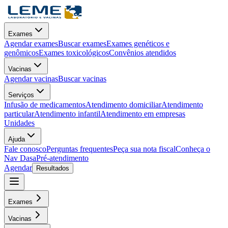
Exames
Agendar exames
Buscar exames
Exames genéticos e
genômicos
Exames toxicológicos
Convênios atendidos
Vacinas
Agendar vacinas
Buscar vacinas
Serviços
Infusão de medicamentos
Atendimento domiciliar
Atendimento
particular
Atendimento infantil
Atendimento em empresas
Unidades
Ajuda
Fale conosco
Perguntas frequentes
Peça sua nota fiscal
Conheça o
Nav Dasa
Pré-atendimento
Agendar
Resultados
Exames
Vacinas