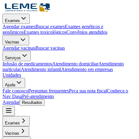
Exames
Agendar exames
Buscar exames
Exames genéticos e
genômicos
Exames toxicológicos
Convênios atendidos
Vacinas
Agendar vacinas
Buscar vacinas
Serviços
Infusão de medicamentos
Atendimento domiciliar
Atendimento
particular
Atendimento infantil
Atendimento em empresas
Unidades
Ajuda
Fale conosco
Perguntas frequentes
Peça sua nota fiscal
Conheça o
Nav Dasa
Pré-atendimento
Agendar
Resultados
Exames
Vacinas