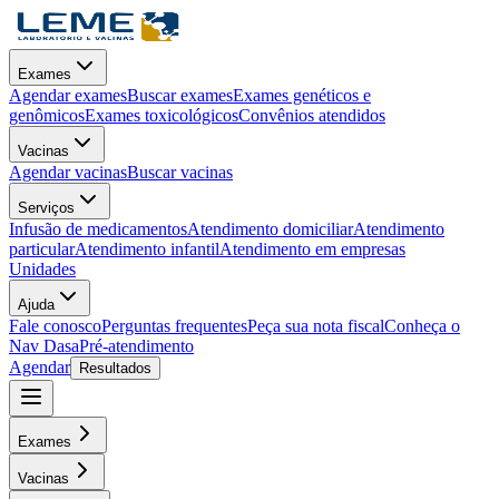
Exames
Agendar exames
Buscar exames
Exames genéticos e
genômicos
Exames toxicológicos
Convênios atendidos
Vacinas
Agendar vacinas
Buscar vacinas
Serviços
Infusão de medicamentos
Atendimento domiciliar
Atendimento
particular
Atendimento infantil
Atendimento em empresas
Unidades
Ajuda
Fale conosco
Perguntas frequentes
Peça sua nota fiscal
Conheça o
Nav Dasa
Pré-atendimento
Agendar
Resultados
Exames
Vacinas