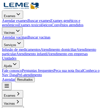
Exames
Agendar exames
Buscar exames
Exames genéticos e
genômicos
Exames toxicológicos
Convênios atendidos
Vacinas
Agendar vacinas
Buscar vacinas
Serviços
Infusão de medicamentos
Atendimento domiciliar
Atendimento
particular
Atendimento infantil
Atendimento em empresas
Unidades
Ajuda
Fale conosco
Perguntas frequentes
Peça sua nota fiscal
Conheça o
Nav Dasa
Pré-atendimento
Agendar
Resultados
Exames
Vacinas