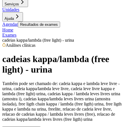
Serviços
Unidades
Ajuda
Agendar
Resultados de exames
Home
Exames
cadeias kappa/lambda (free light) - urina
Análises clínicas
cadeias kappa/lambda (free
light) - urina
Também pode ser chamado de:
cadeia kappa e lambda leve livre -
urina, cadeia kappa/lambda leve livre, cadeia leve livre kappa e
lambda (free light) urina, cadeias kappa / lambda leves livres urina
(amostra i), cadeias kappa/lambda leves livres urina (amostra
isolada), free ligth chain kappa / lambda (free ligth) urina, free ligth
kappa e lambda na urina, freelite, relacao de cadeia leve livre,
relacao de cadeias kappa / lambda leves livres (free), relacao de
cadeias kappa/lambda leves livres (free ligth) urina