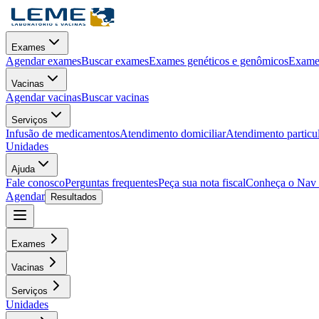
Exames
Agendar exames
Buscar exames
Exames genéticos e genômicos
Exames
Vacinas
Agendar vacinas
Buscar vacinas
Serviços
Infusão de medicamentos
Atendimento domiciliar
Atendimento particu
Unidades
Ajuda
Fale conosco
Perguntas frequentes
Peça sua nota fiscal
Conheça o Nav
Agendar
Resultados
Exames
Vacinas
Serviços
Unidades