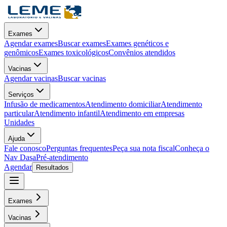
Exames
Agendar exames
Buscar exames
Exames genéticos e
genômicos
Exames toxicológicos
Convênios atendidos
Vacinas
Agendar vacinas
Buscar vacinas
Serviços
Infusão de medicamentos
Atendimento domiciliar
Atendimento
particular
Atendimento infantil
Atendimento em empresas
Unidades
Ajuda
Fale conosco
Perguntas frequentes
Peça sua nota fiscal
Conheça o
Nav Dasa
Pré-atendimento
Agendar
Resultados
Exames
Vacinas