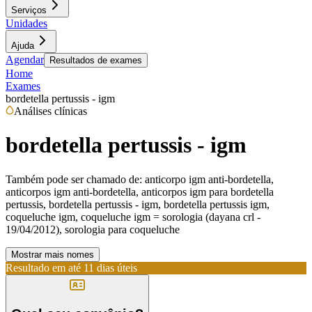
Serviços
Unidades
Ajuda
Agendar
Resultados de exames
Home
Exames
bordetella pertussis - igm
Análises clínicas
bordetella pertussis - igm
Também pode ser chamado de:
anticorpo igm anti-bordetella,
anticorpos igm anti-bordetella, anticorpos igm para bordetella
pertussis, bordetella pertussis - igm, bordetella pertussis igm,
coqueluche igm, coqueluche igm = sorologia (dayana crl -
19/04/2012), sorologia para coqueluche
Mostrar mais nomes
Resultado em até
11 dias úteis