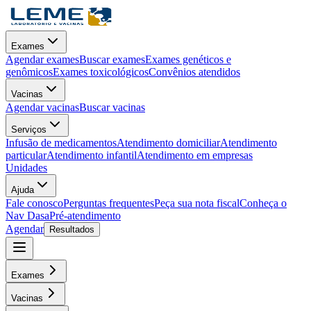
Exames
Agendar exames
Buscar exames
Exames genéticos e
genômicos
Exames toxicológicos
Convênios atendidos
Vacinas
Agendar vacinas
Buscar vacinas
Serviços
Infusão de medicamentos
Atendimento domiciliar
Atendimento
particular
Atendimento infantil
Atendimento em empresas
Unidades
Ajuda
Fale conosco
Perguntas frequentes
Peça sua nota fiscal
Conheça o
Nav Dasa
Pré-atendimento
Agendar
Resultados
Exames
Vacinas