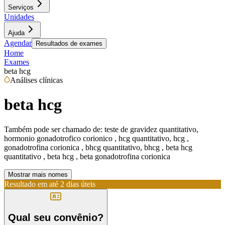
Serviços
Unidades
Ajuda
Agendar
Resultados de exames
Home
Exames
beta hcg
Análises clínicas
beta hcg
Também pode ser chamado de:
teste de gravidez quantitativo,
hormonio gonadotrofico corionico , hcg quantitativo, hcg ,
gonadotrofina corionica , bhcg quantitativo, bhcg , beta hcg
quantitativo , beta hcg , beta gonadotrofina corionica
Mostrar mais nomes
Resultado em até
2 dias úteis
Qual seu convênio?