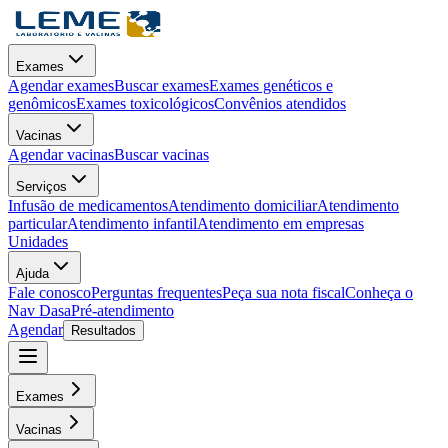
Exames
Agendar exames
Buscar exames
Exames genéticos e
genômicos
Exames toxicológicos
Convênios atendidos
Vacinas
Agendar vacinas
Buscar vacinas
Serviços
Infusão de medicamentos
Atendimento domiciliar
Atendimento
particular
Atendimento infantil
Atendimento em empresas
Unidades
Ajuda
Fale conosco
Perguntas frequentes
Peça sua nota fiscal
Conheça o
Nav Dasa
Pré-atendimento
Agendar
Resultados
Exames
Vacinas