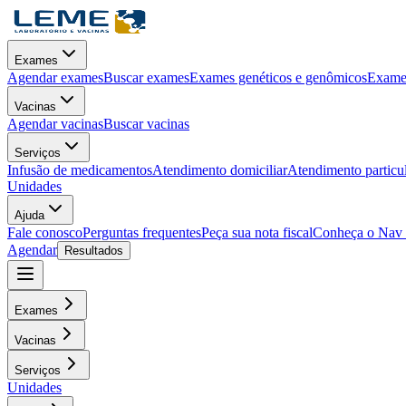
Exames
Agendar exames
Buscar exames
Exames genéticos e genômicos
Exames
Vacinas
Agendar vacinas
Buscar vacinas
Serviços
Infusão de medicamentos
Atendimento domiciliar
Atendimento particu
Unidades
Ajuda
Fale conosco
Perguntas frequentes
Peça sua nota fiscal
Conheça o Nav
Agendar
Resultados
Exames
Vacinas
Serviços
Unidades