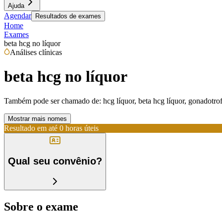
Ajuda
Agendar
Resultados de exames
Home
Exames
beta hcg no líquor
Análises clínicas
beta hcg no líquor
Também pode ser chamado de:
hcg líquor, beta hcg líquor, gonadotrof
Mostrar mais nomes
Resultado em até
0 horas úteis
Qual seu convênio?
Sobre o exame