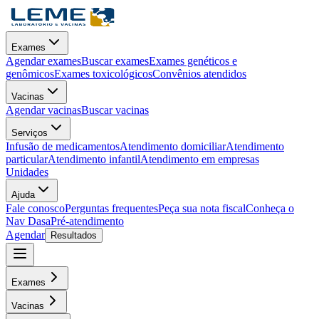
Exames
Agendar exames
Buscar exames
Exames genéticos e
genômicos
Exames toxicológicos
Convênios atendidos
Vacinas
Agendar vacinas
Buscar vacinas
Serviços
Infusão de medicamentos
Atendimento domiciliar
Atendimento
particular
Atendimento infantil
Atendimento em empresas
Unidades
Ajuda
Fale conosco
Perguntas frequentes
Peça sua nota fiscal
Conheça o
Nav Dasa
Pré-atendimento
Agendar
Resultados
Exames
Vacinas