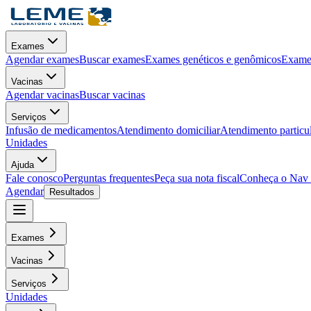
Exames
Agendar exames
Buscar exames
Exames genéticos e genômicos
Exames
Vacinas
Agendar vacinas
Buscar vacinas
Serviços
Infusão de medicamentos
Atendimento domiciliar
Atendimento particu
Unidades
Ajuda
Fale conosco
Perguntas frequentes
Peça sua nota fiscal
Conheça o Nav
Agendar
Resultados
Exames
Vacinas
Serviços
Unidades