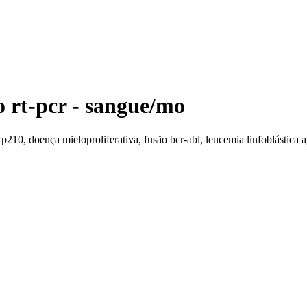
o rt-pcr - sangue/mo
o p210, doença mieloproliferativa, fusão bcr-abl, leucemia linfoblástic