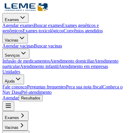
Exames
Agendar exames
Buscar exames
Exames genéticos e
genômicos
Exames toxicológicos
Convênios atendidos
Vacinas
Agendar vacinas
Buscar vacinas
Serviços
Infusão de medicamentos
Atendimento domiciliar
Atendimento
particular
Atendimento infantil
Atendimento em empresas
Unidades
Ajuda
Fale conosco
Perguntas frequentes
Peça sua nota fiscal
Conheça o
Nav Dasa
Pré-atendimento
Agendar
Resultados
Exames
Vacinas