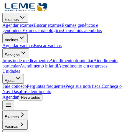
Exames
Agendar exames
Buscar exames
Exames genéticos e
genômicos
Exames toxicológicos
Convênios atendidos
Vacinas
Agendar vacinas
Buscar vacinas
Serviços
Infusão de medicamentos
Atendimento domiciliar
Atendimento
particular
Atendimento infantil
Atendimento em empresas
Unidades
Ajuda
Fale conosco
Perguntas frequentes
Peça sua nota fiscal
Conheça o
Nav Dasa
Pré-atendimento
Agendar
Resultados
Exames
Vacinas