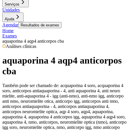
Serviços
Unidades
Ajuda
Agendar
Resultados de exames
Home
Exames
aquaporina 4 aqp4 anticorpos cba
Análises clínicas
aquaporina 4 aqp4 anticorpos
cba
Também pode ser chamado de:
acquaporina 4 soro, acquaporina 4
soro, anticorpos antiaquaporina - 4, anti aquaporina 4, anti neuro
mielite, anti-aquaporina 4 - igg (anti-nmo), anti-nmo igg, anticorpo
anti nmo, neuromielite otica, anticorpo igg, anticorpos anti nmo,
anticorpos antiaquaporina - 4, anticorpos antiaquaporina 4,
anticorpos neuromielite optica, aqp 4 soro, aqp4, aquaporina,
aquaporina 4, aquaporina 4 anticorpos igg, aquaporina 4 aqp4 soro,
aquaporina 4, nmo, anticorpos, neuromielite optica (nmo), anticorpo
igg soro, neuromielite optica, nmo, anticorpo igg, nmo anticorpo