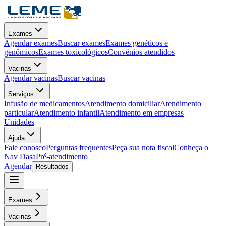
Exames
Agendar exames
Buscar exames
Exames genéticos e
genômicos
Exames toxicológicos
Convênios atendidos
Vacinas
Agendar vacinas
Buscar vacinas
Serviços
Infusão de medicamentos
Atendimento domiciliar
Atendimento
particular
Atendimento infantil
Atendimento em empresas
Unidades
Ajuda
Fale conosco
Perguntas frequentes
Peça sua nota fiscal
Conheça o
Nav Dasa
Pré-atendimento
Agendar
Resultados
Exames
Vacinas