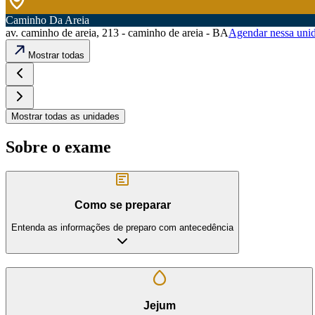
Caminho Da Areia
av. caminho de areia, 213 - caminho de areia - BA
Agendar nessa uni
Mostrar todas
Mostrar todas as unidades
Sobre o exame
Como se preparar
Entenda as informações de preparo com antecedência
Jejum