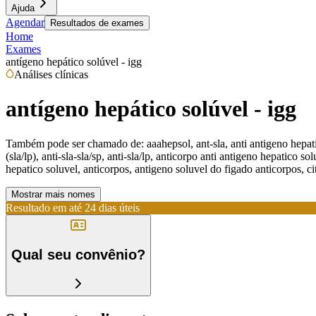
Ajuda
Agendar
Resultados de exames
Home
Exames
antígeno hepático solúvel - igg
Análises clínicas
antígeno hepático solúvel - igg
Também pode ser chamado de:
aaahepsol, ant-sla, anti antigeno hepat
(sla/lp), anti-sla-sla/sp, anti-sla/lp, anticorpo anti antigeno hepatico
hepatico soluvel, anticorpos, antigeno soluvel do figado anticorpos, ci
Mostrar mais nomes
Resultado em até
24 dias úteis
Qual seu convênio?