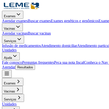
Exames
Agendar exames
Buscar exames
Exames genéticos e genômicos
Exames
Vacinas
Agendar vacinas
Buscar vacinas
Serviços
Infusão de medicamentos
Atendimento domiciliar
Atendimento particu
Unidades
Ajuda
Fale conosco
Perguntas frequentes
Peça sua nota fiscal
Conheça o Nav
Agendar
Resultados
Exames
Vacinas
Serviços
Unidades