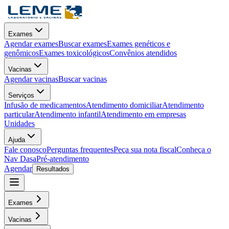
Exames
Agendar exames
Buscar exames
Exames genéticos e
genômicos
Exames toxicológicos
Convênios atendidos
Vacinas
Agendar vacinas
Buscar vacinas
Serviços
Infusão de medicamentos
Atendimento domiciliar
Atendimento
particular
Atendimento infantil
Atendimento em empresas
Unidades
Ajuda
Fale conosco
Perguntas frequentes
Peça sua nota fiscal
Conheça o
Nav Dasa
Pré-atendimento
Agendar
Resultados
Exames
Vacinas