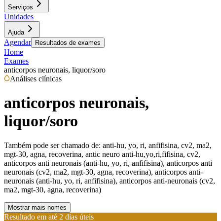
Serviços
Unidades
Ajuda
Agendar
Resultados de exames
Home
Exames
anticorpos neuronais, liquor/soro
Análises clínicas
anticorpos neuronais,
liquor/soro
Também pode ser chamado de:
anti-hu, yo, ri, anfifisina, cv2, ma2,
mgt-30, agna, recoverina, antic neuro anti-hu,yo,ri,fifisina, cv2,
anticorpos anti neuronais (anti-hu, yo, ri, anfifisina), anticorpos anti
neuronais (cv2, ma2, mgt-30, agna, recoverina), anticorpos anti-
neuronais (anti-hu, yo, ri, anfifisina), anticorpos anti-neuronais (cv2,
ma2, mgt-30, agna, recoverina)
Mostrar mais nomes
Resultado em até
2 dias úteis