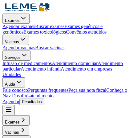
Exames
Agendar exames
Buscar exames
Exames genéticos e
genômicos
Exames toxicológicos
Convênios atendidos
Vacinas
Agendar vacinas
Buscar vacinas
Serviços
Infusão de medicamentos
Atendimento domiciliar
Atendimento
particular
Atendimento infantil
Atendimento em empresas
Unidades
Ajuda
Fale conosco
Perguntas frequentes
Peça sua nota fiscal
Conheça o
Nav Dasa
Pré-atendimento
Agendar
Resultados
Exames
Vacinas