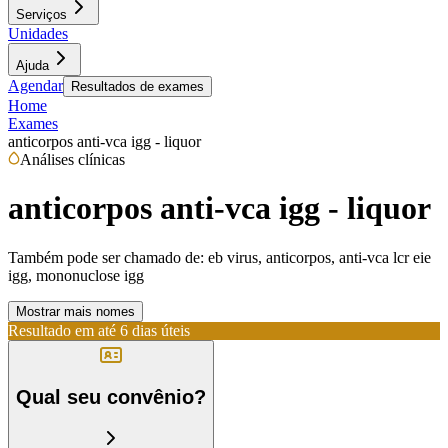
Serviços
Unidades
Ajuda
Agendar
Resultados de exames
Home
Exames
anticorpos anti-vca igg - liquor
Análises clínicas
anticorpos anti-vca igg - liquor
Também pode ser chamado de:
eb virus, anticorpos, anti-vca lcr eie
igg, mononuclose igg
Mostrar mais nomes
Resultado em até
6 dias úteis
Qual seu convênio?