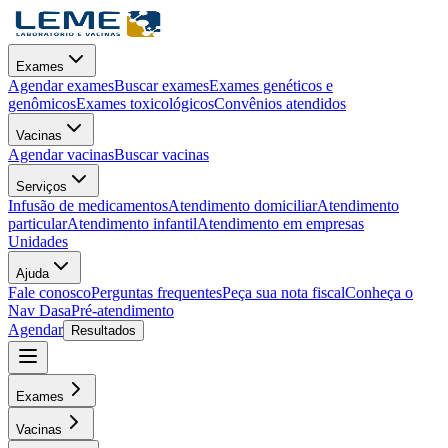
Exames
Agendar exames
Buscar exames
Exames genéticos e
genômicos
Exames toxicológicos
Convênios atendidos
Vacinas
Agendar vacinas
Buscar vacinas
Serviços
Infusão de medicamentos
Atendimento domiciliar
Atendimento
particular
Atendimento infantil
Atendimento em empresas
Unidades
Ajuda
Fale conosco
Perguntas frequentes
Peça sua nota fiscal
Conheça o
Nav Dasa
Pré-atendimento
Agendar
Resultados
Exames
Vacinas