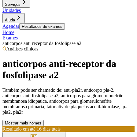
Serviços
Unidades
Ajuda
Agendar
Resultados de exames
Home
Exames
anticorpos anti-receptor da fosfolipase a2
Análises clínicas
anticorpos anti-receptor da
fosfolipase a2
Também pode ser chamado de:
anti-pla2r, anticorpo pla-2,
anticorpos anti fosfolipase a2, anticorpos para glomerulonefrite
membranosa idiopatica, anticorpos para glomerulonefrite
membranosa primaria, fator ativ de plaquetas acetil-hidrolase, lp-
pla2, pla2r
Mostrar mais nomes
Resultado em até
16 dias úteis