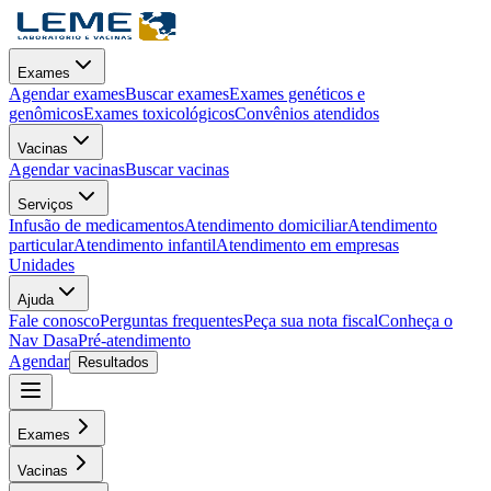
Exames
Agendar exames
Buscar exames
Exames genéticos e
genômicos
Exames toxicológicos
Convênios atendidos
Vacinas
Agendar vacinas
Buscar vacinas
Serviços
Infusão de medicamentos
Atendimento domiciliar
Atendimento
particular
Atendimento infantil
Atendimento em empresas
Unidades
Ajuda
Fale conosco
Perguntas frequentes
Peça sua nota fiscal
Conheça o
Nav Dasa
Pré-atendimento
Agendar
Resultados
Exames
Vacinas