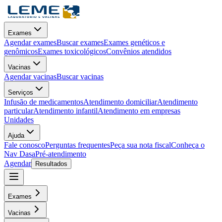
Exames
Agendar exames
Buscar exames
Exames genéticos e
genômicos
Exames toxicológicos
Convênios atendidos
Vacinas
Agendar vacinas
Buscar vacinas
Serviços
Infusão de medicamentos
Atendimento domiciliar
Atendimento
particular
Atendimento infantil
Atendimento em empresas
Unidades
Ajuda
Fale conosco
Perguntas frequentes
Peça sua nota fiscal
Conheça o
Nav Dasa
Pré-atendimento
Agendar
Resultados
Exames
Vacinas