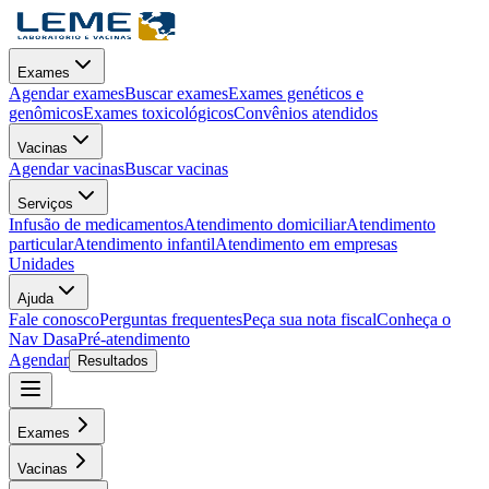
Exames
Agendar exames
Buscar exames
Exames genéticos e
genômicos
Exames toxicológicos
Convênios atendidos
Vacinas
Agendar vacinas
Buscar vacinas
Serviços
Infusão de medicamentos
Atendimento domiciliar
Atendimento
particular
Atendimento infantil
Atendimento em empresas
Unidades
Ajuda
Fale conosco
Perguntas frequentes
Peça sua nota fiscal
Conheça o
Nav Dasa
Pré-atendimento
Agendar
Resultados
Exames
Vacinas