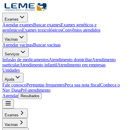
Exames
Agendar exames
Buscar exames
Exames genéticos e
genômicos
Exames toxicológicos
Convênios atendidos
Vacinas
Agendar vacinas
Buscar vacinas
Serviços
Infusão de medicamentos
Atendimento domiciliar
Atendimento
particular
Atendimento infantil
Atendimento em empresas
Unidades
Ajuda
Fale conosco
Perguntas frequentes
Peça sua nota fiscal
Conheça o
Nav Dasa
Pré-atendimento
Agendar
Resultados
Exames
Vacinas