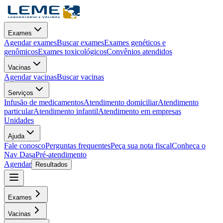
Exames
Agendar exames
Buscar exames
Exames genéticos e
genômicos
Exames toxicológicos
Convênios atendidos
Vacinas
Agendar vacinas
Buscar vacinas
Serviços
Infusão de medicamentos
Atendimento domiciliar
Atendimento
particular
Atendimento infantil
Atendimento em empresas
Unidades
Ajuda
Fale conosco
Perguntas frequentes
Peça sua nota fiscal
Conheça o
Nav Dasa
Pré-atendimento
Agendar
Resultados
Exames
Vacinas