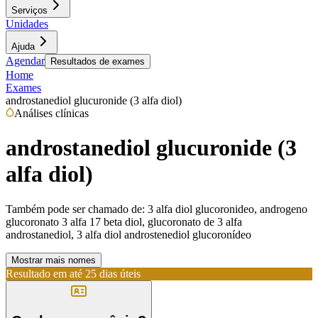
Serviços
Unidades
Ajuda
Agendar
Resultados de exames
Home
Exames
androstanediol glucuronide (3 alfa diol)
Análises clínicas
androstanediol glucuronide (3
alfa diol)
Também pode ser chamado de:
3 alfa diol glucoronideo, androgeno
glucoronato 3 alfa 17 beta diol, glucoronato de 3 alfa
androstanediol, 3 alfa diol androstenediol glucoronídeo
Mostrar mais nomes
Resultado em até
25 dias úteis