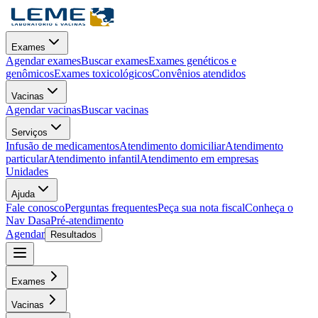
Exames
Agendar exames
Buscar exames
Exames genéticos e
genômicos
Exames toxicológicos
Convênios atendidos
Vacinas
Agendar vacinas
Buscar vacinas
Serviços
Infusão de medicamentos
Atendimento domiciliar
Atendimento
particular
Atendimento infantil
Atendimento em empresas
Unidades
Ajuda
Fale conosco
Perguntas frequentes
Peça sua nota fiscal
Conheça o
Nav Dasa
Pré-atendimento
Agendar
Resultados
Exames
Vacinas