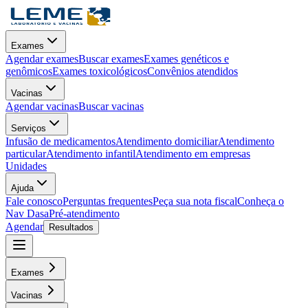
Exames
Agendar exames
Buscar exames
Exames genéticos e
genômicos
Exames toxicológicos
Convênios atendidos
Vacinas
Agendar vacinas
Buscar vacinas
Serviços
Infusão de medicamentos
Atendimento domiciliar
Atendimento
particular
Atendimento infantil
Atendimento em empresas
Unidades
Ajuda
Fale conosco
Perguntas frequentes
Peça sua nota fiscal
Conheça o
Nav Dasa
Pré-atendimento
Agendar
Resultados
Exames
Vacinas