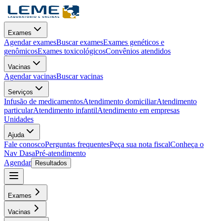
Exames
Agendar exames
Buscar exames
Exames genéticos e
genômicos
Exames toxicológicos
Convênios atendidos
Vacinas
Agendar vacinas
Buscar vacinas
Serviços
Infusão de medicamentos
Atendimento domiciliar
Atendimento
particular
Atendimento infantil
Atendimento em empresas
Unidades
Ajuda
Fale conosco
Perguntas frequentes
Peça sua nota fiscal
Conheça o
Nav Dasa
Pré-atendimento
Agendar
Resultados
Exames
Vacinas