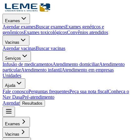
Exames
Agendar exames
Buscar exames
Exames genéticos e
genômicos
Exames toxicológicos
Convênios atendidos
Vacinas
Agendar vacinas
Buscar vacinas
Serviços
Infusão de medicamentos
Atendimento domiciliar
Atendimento
particular
Atendimento infantil
Atendimento em empresas
Unidades
Ajuda
Fale conosco
Perguntas frequentes
Peça sua nota fiscal
Conheça o
Nav Dasa
Pré-atendimento
Agendar
Resultados
Exames
Vacinas