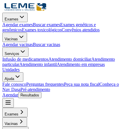
Exames
Agendar exames
Buscar exames
Exames genéticos e
genômicos
Exames toxicológicos
Convênios atendidos
Vacinas
Agendar vacinas
Buscar vacinas
Serviços
Infusão de medicamentos
Atendimento domiciliar
Atendimento
particular
Atendimento infantil
Atendimento em empresas
Unidades
Ajuda
Fale conosco
Perguntas frequentes
Peça sua nota fiscal
Conheça o
Nav Dasa
Pré-atendimento
Agendar
Resultados
Exames
Vacinas