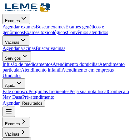
Exames
Agendar exames
Buscar exames
Exames genéticos e
genômicos
Exames toxicológicos
Convênios atendidos
Vacinas
Agendar vacinas
Buscar vacinas
Serviços
Infusão de medicamentos
Atendimento domiciliar
Atendimento
particular
Atendimento infantil
Atendimento em empresas
Unidades
Ajuda
Fale conosco
Perguntas frequentes
Peça sua nota fiscal
Conheça o
Nav Dasa
Pré-atendimento
Agendar
Resultados
Exames
Vacinas