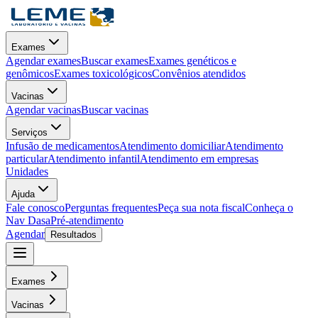
Exames
Agendar exames
Buscar exames
Exames genéticos e
genômicos
Exames toxicológicos
Convênios atendidos
Vacinas
Agendar vacinas
Buscar vacinas
Serviços
Infusão de medicamentos
Atendimento domiciliar
Atendimento
particular
Atendimento infantil
Atendimento em empresas
Unidades
Ajuda
Fale conosco
Perguntas frequentes
Peça sua nota fiscal
Conheça o
Nav Dasa
Pré-atendimento
Agendar
Resultados
Exames
Vacinas