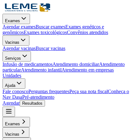
Exames
Agendar exames
Buscar exames
Exames genéticos e
genômicos
Exames toxicológicos
Convênios atendidos
Vacinas
Agendar vacinas
Buscar vacinas
Serviços
Infusão de medicamentos
Atendimento domiciliar
Atendimento
particular
Atendimento infantil
Atendimento em empresas
Unidades
Ajuda
Fale conosco
Perguntas frequentes
Peça sua nota fiscal
Conheça o
Nav Dasa
Pré-atendimento
Agendar
Resultados
Exames
Vacinas