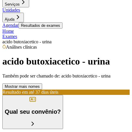
Serviços
Unidades
Ajuda
Agendar
Resultados de exames
Home
Exames
acido butoxiacetico - urina
Análises clínicas
acido butoxiacetico - urina
Também pode ser chamado de:
acido butoxiacetico - urina
Mostrar mais nomes
Resultado em até
37 dias úteis
Qual seu convênio?